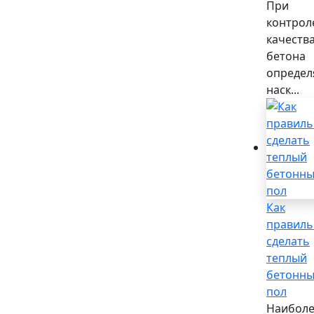
При
контрол
качеств
бетона
определ
наск...
Как
правиль
сделать
теплый
бетонн
пол
Наибол