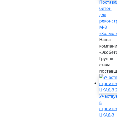
Поставл
бетон
для
реконст
М-8
«Холмог
Наша
компан
«Экобет
Групп»
стала
поставщи
Участву
в
строите
ЦКАД-3