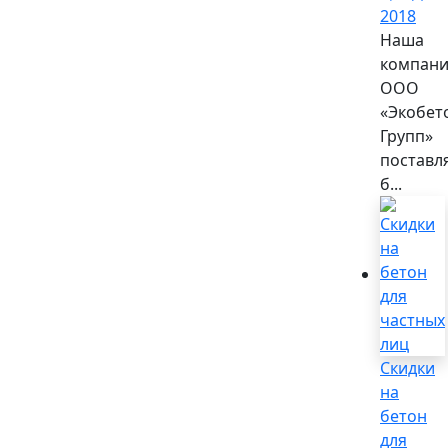
2018
Наша
компан
ООО
«Экобет
Групп»
поставл
б...
Скидки
на
бетон
для