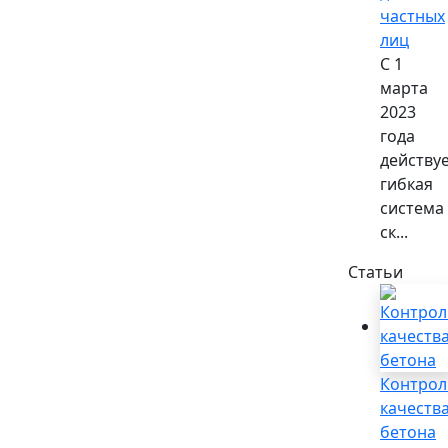
частных
лиц
С 1
марта
2023
года
действу
гибкая
система
ск...
Статьи
Контрол
качеств
бетона