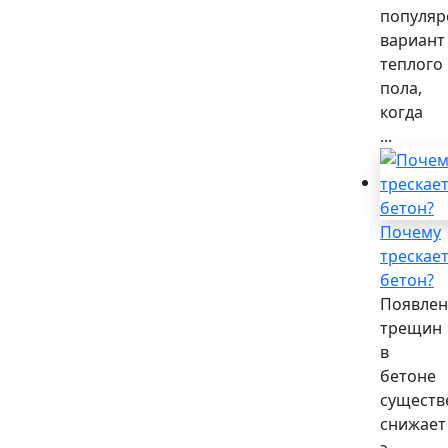
популяр
вариант
теплого
пола,
когда
...
Почему
трескае
бетон?
Появлен
трещин
в
бетоне
существ
снижает
э...